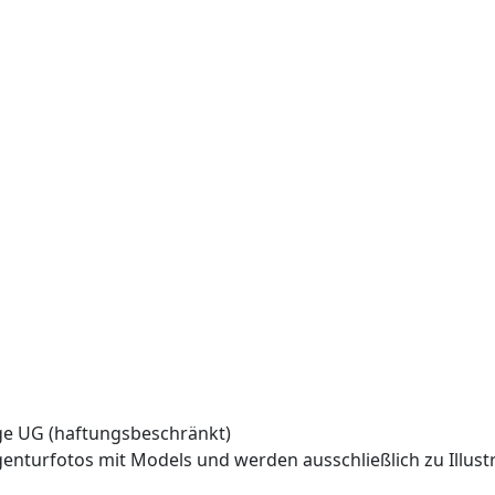
44,45 KB)
 (622,4 KB)
 UG (haftungsbeschränkt)
genturfotos mit Models und werden ausschließlich zu Illu