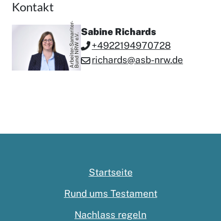
Kontakt
A
r
b
e
i
t
e
r
-
S
a
m
r
i
t
e
r
-
B
u
n
d
N
R
W
e.
Sabine Richards
a
V.
+4922194970728
richards@asb-nrw.de
Startseite
Rund ums Testament
Nachlass regeln